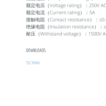
额定电压（Voltage rating）：250V AC
额定电流（Current rating）：5A
接触电阻（Contact resistance）：≤0.
绝缘电阻（Insulation resistance）：
耐压（Withstand voltage）：1500V A
DOWNLOADS
TJC3966