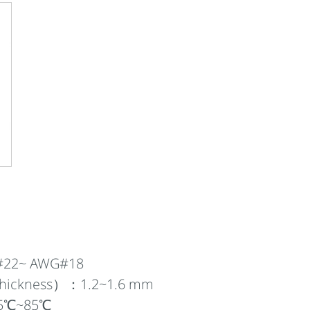
22~ AWG#18
ickness）：1.2~1.6 mm
5℃~85℃