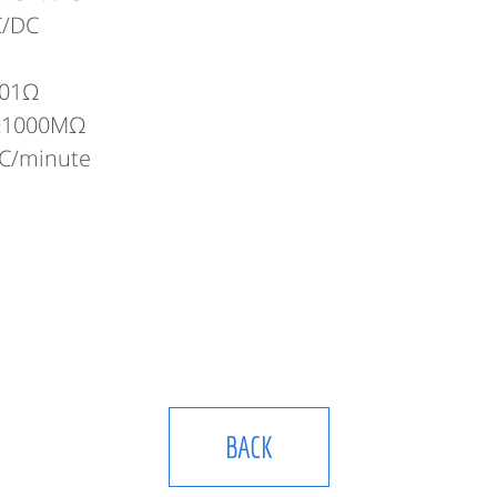
/DC
01Ω
≥1000MΩ
C/minute
BACK